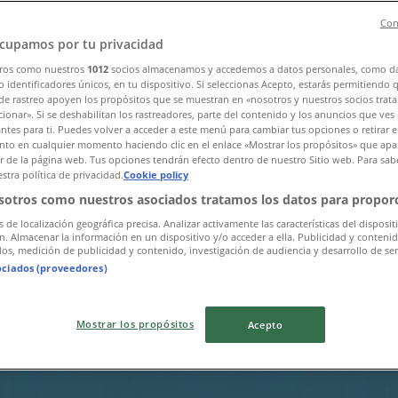
Con
cupamos por tu privacidad
ros como nuestros
1012
socios almacenamos y accedemos a datos personales, como d
 identificadores únicos, en tu dispositivo. Si seleccionas Acepto, estarás permitiendo 
de rastreo apoyen los propósitos que se muestran en «nosotros y nuestros socios trat
ionar». Si se deshabilitan los rastreadores, parte del contenido y los anuncios que ves
antes para ti. Puedes volver a acceder a este menú para cambiar tus opciones o retirar e
간단히 살펴보세요
to en cualquier momento haciendo clic en el enlace «Mostrar los propósitos» que apar
or de la página web. Tus opciones tendrán efecto dentro de nuestro Sitio web. Para sab
stra política de privacidad.
Cookie policy
sotros como nuestros asociados tratamos los datos para proporc
s de localización geográfica precisa. Analizar activamente las características del disposit
ón. Almacenar la información en un dispositivo y/o acceder a ella. Publicidad y conteni
os, medición de publicidad y contenido, investigación de audiencia y desarrollo de ser
ociados (proveedores)
Mostrar los propósitos
Acepto