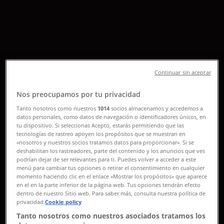
고양시 뷰티·건강 할인 정보
새로운
더페이스샵
Continuar sin aceptar
다이노탱 콜라보 UP TO 60
Nos preocupamos por tu privacidad
Tanto nosotros como nuestros
1014
socios almacenamos y accedemos a
8. 16. 일까지 유효
고양시
datos personales, como datos de navegación o identificadores únicos, en
tu dispositivo. Si seleccionas Acepto, estarás permitiendo que las
tecnologías de rastreo apoyen los propósitos que se muestran en
«nosotros y nuestros socios tratamos datos para proporcionar». Si se
네이처리퍼블릭
deshabilitan los rastreadores, parte del contenido y los anuncios que ves
podrían dejar de ser relevantes para ti. Puedes volver a acceder a este
menú para cambiar tus opciones o retirar el consentimiento en cualquier
네이처리퍼블릭 전단지
momento haciendo clic en el enlace «Mostrar los propósitos» que aparece
en el en la parte inferior de la página web. Tus opciones tendrán efecto
dentro de nuestro Sitio web. Para saber más, consulta nuestra política de
8. 19. 일까지 유효
고양시
privacidad.
Cookie policy
Tanto nosotros como nuestros asociados tratamos los