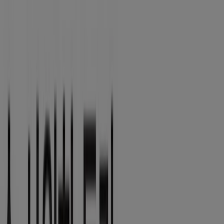
여기 계십니다:
제주시
Featured
슈퍼마켓·편의점
백화점·면세점
디지털·가전
생활용품
·서비스·가구
패션·신발·악세서리
뷰티·건강
맛집·카페
유아·장난
감
서점·문화센터·여행
자동차·용품
스포츠·레저
광고
뷰티·건강 제주시 - 할인,쿠폰 및 특가
제주시의 Tiendeo
»