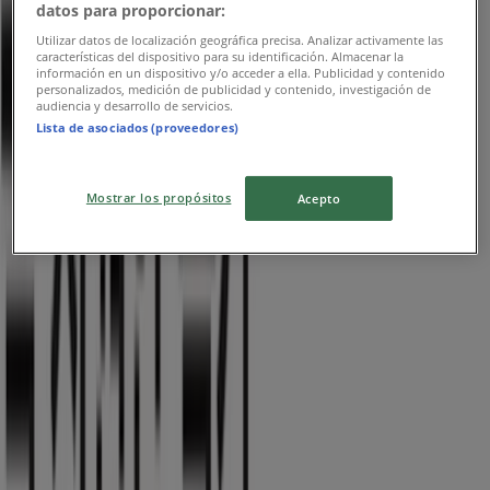
datos para proporcionar:
Utilizar datos de localización geográfica precisa. Analizar activamente las
características del dispositivo para su identificación. Almacenar la
스킨푸드
información en un dispositivo y/o acceder a ella. Publicidad y contenido
personalizados, medición de publicidad y contenido, investigación de
audiencia y desarrollo de servicios.
새로운 제안을 발견하세요
Lista de asociados (proveedores)
8. 10. 일까지 유효
제주시
새로운
Mostrar los propósitos
Acepto
올리브영
셔터에서 큐레이터하고특별 리워드 받기
8. 17. 일까지 유효
제주시
광고