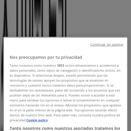
제주시 뷰티·건강 할인 정보
새로운
더페이스샵
Continuar sin aceptar
내돈내산 추천템 UP TO 20
Nos preocupamos por tu privacidad
8. 8. 일까지 유효
제주시
Tanto nosotros como nuestros
1012
socios almacenamos y accedemos a
datos personales, como datos de navegación o identificadores únicos, en
새로운
tu dispositivo. Si seleccionas Acepto, estarás permitiendo que las
tecnologías de rastreo apoyen los propósitos que se muestran en
«nosotros y nuestros socios tratamos datos para proporcionar». Si se
deshabilitan los rastreadores, parte del contenido y los anuncios que ves
더페이스샵
podrían dejar de ser relevantes para ti. Puedes volver a acceder a este
menú para cambiar tus opciones o retirar el consentimiento en cualquier
momento haciendo clic en el enlace «Mostrar los propósitos» que aparece
8월 브랜드세일
en el en la parte inferior de la página web. Tus opciones tendrán efecto
dentro de nuestro Sitio web. Para saber más, consulta nuestra política de
privacidad.
Cookie policy
8. 8. 일까지 유효
제주시
새로운
Tanto nosotros como nuestros asociados tratamos los